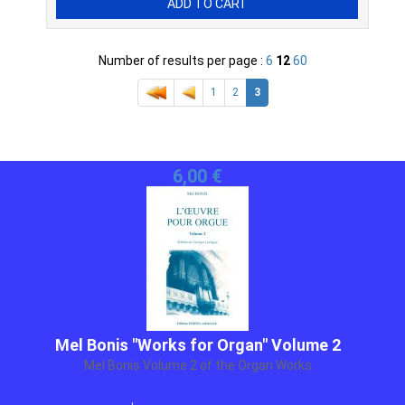
Number of results per page :
6
12
60
1
2
3
Mel Bonis "Works for Organ" Volume 2
Mel Bonis Volume 2 of the Organ Works
25,00 €