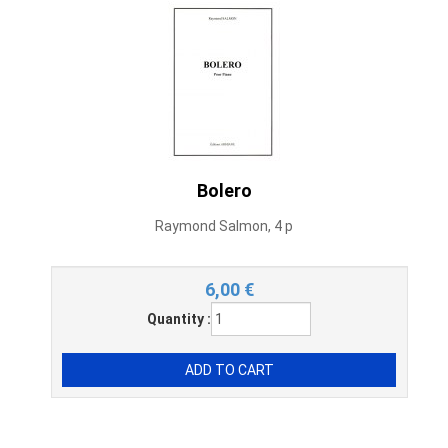
Bolero
Raymond Salmon, 4 p
6,00
€
Quantity :