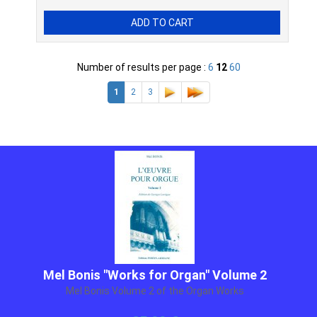
Number of results per page :
6
12
60
1
2
3
Mel Bonis "Works for Organ" Volume 2
Mel Bonis Volume 2 of the Organ Works