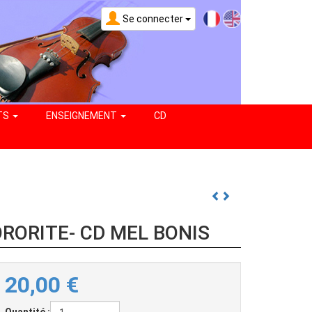
Se connecter
TS
ENSEIGNEMENT
CD
ORORITE- CD MEL BONIS
20,00
€
Quantité :