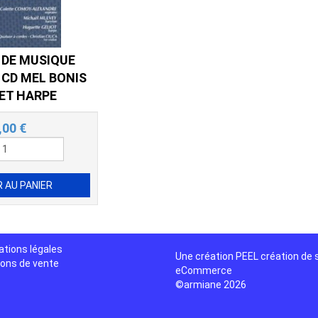
 DE MUSIQUE
 CD MEL BONIS
ET HARPE
,00
€
ations légales
Une création
PEEL création de 
ions de vente
eCommerce
©armiane 2026