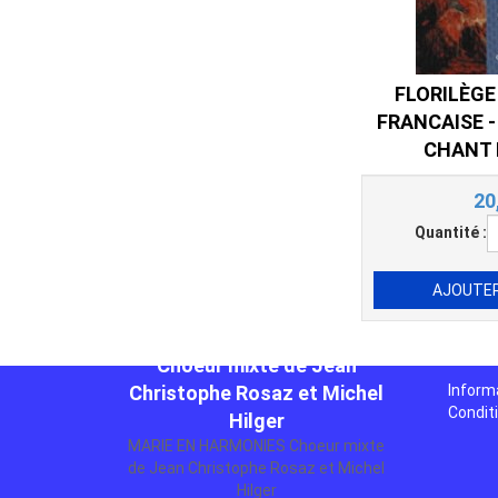
FLORILÈGE
FRANCAISE -
CHANT 
20
Quantité :
MARIE EN HARMONIES
Choeur mixte de Jean
Christophe Rosaz et Michel
Hilger
MARIE EN HARMONIES Choeur mixte
de Jean Christophe Rosaz et Michel
Inform
Hilger
Condit
10,00 €