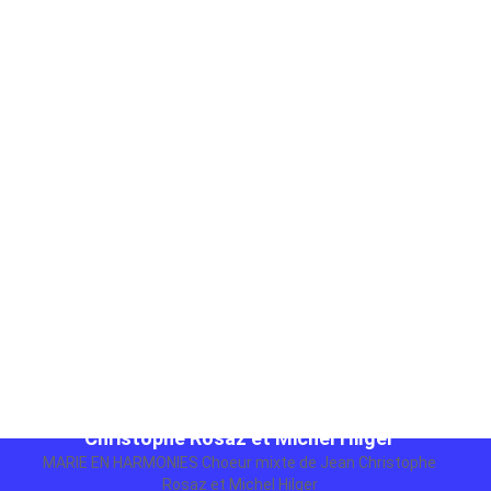
MARIE EN HARMONIES Choeur mixte de Jean
Christophe Rosaz et Michel Hilger
MARIE EN HARMONIES Choeur mixte de Jean Christophe
Rosaz et Michel Hilger
10,00 €