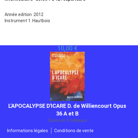
Année edition :2012
Instrument 1 :Hautbois
L'APOCALYPSE D'ICARE D. de Williencourt Opus
36 A et B
Opéra en 4 tableaux
Gratuit
Informations légales
Conditions de vente