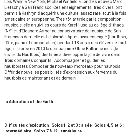
Lois Wann à New York, Michael Winfield à Londres et avec Marc
Liefschy à San Francisco. Ces enseignements, très divers, ont
permis à Kathryn d’acquérir une culture, assez rare, tout à la fois
américaine et européenne. Très tôt attirée par la composition
musicale, elle a suivi les cours de Karel Husa au collège d’Ithaca
(NY) et d’Eleanore Armer au conservatoire de musique de San
Francisco dont elle est diplomée. Après avoir enseigné (hautbois,
flûte, piano et composition) pendant 18 ans à des élèves de tout
âge, elle crée en 2010 la compagnie « Oboe Brilliance inc » (le
lustre du Hautbois) destinée à développer la joie de vivre dans
trois domaines conjoints : Accompagner et guider les
hautboïstes Composer de nouveaux morceaux pour hautbois
Offrir de nouvelles possibilités d’expression aux fervents du
hautbois de maintenant et de demain.
In Adoration of the Earth
Difficultés d'exécution Solos1, 2 et 3 : aisée Solos 4, 5 et 6 :
intermédiaire Solos 7 à 12 : supérieure