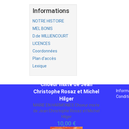
Informations
NOTRE HISTOIRE
MEL BONIS
D.de WILLIENCOURT
LICENCES
Coordonnées
Plan d'accès
MARIE EN HARMONIES
Lexique
Choeur mixte de Jean
Christophe Rosaz et Michel
Hilger
Inform
MARIE EN HARMONIES Choeur mixte
Condit
de Jean Christophe Rosaz et Michel
Hilger
10,00 €