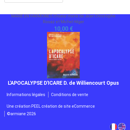
Christophe Rosaz et Michel Hilger
MARIE EN HARMONIES Choeur mixte de Jean Christophe
Rosaz et Michel Hilger
10,00 €
L'APOCALYPSE D'ICARE D. de Williencourt Opus
36 A et B
Opéra en 4 tableaux
Informations légales
Conditions de vente
Gratuit
Une création
PEEL création de site eCommerce
©armiane 2026