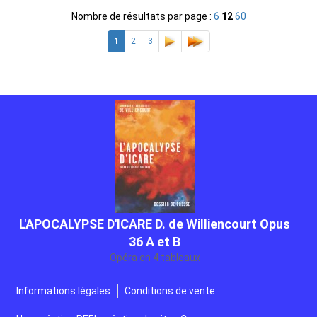
Nombre de résultats par page :
6
12
60
1
2
3
L'APOCALYPSE D'ICARE D. de Williencourt Opus
36 A et B
Opéra en 4 tableaux
Gratuit
Informations légales
Conditions de vente