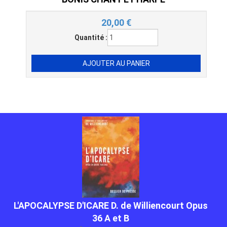
20,00
€
Quantité :
L'APOCALYPSE D'ICARE D. de Williencourt Opus
36 A et B