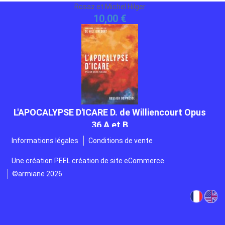
10,00 €
L'APOCALYPSE D'ICARE D. de Williencourt Opus
36 A et B
Opéra en 4 tableaux
Gratuit
Informations légales
Conditions de vente
Une création
PEEL création de site eCommerce
©armiane 2026