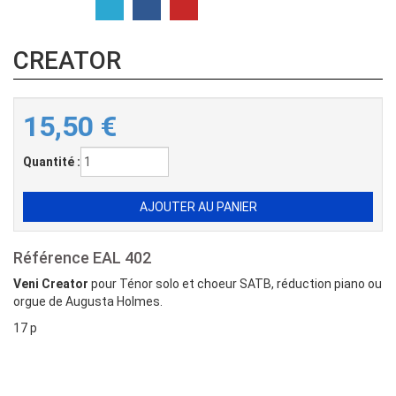
CREATOR
15,50
€
Quantité :
Référence
EAL 402
Veni Creator
pour Ténor solo et choeur SATB, réduction piano ou
orgue de Augusta Holmes.
MARIE EN HARMONIES Choeur mixte de Jean
17 p
Christophe Rosaz et Michel Hilger
MARIE EN HARMONIES Choeur mixte de Jean Christophe
Rosaz et Michel Hilger