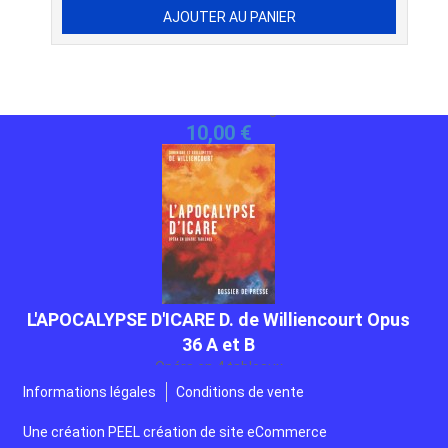
L'APOCALYPSE D'ICARE D. de Williencourt Opus
36 A et B
Opéra en 4 tableaux
Gratuit
Informations légales
Conditions de vente
Une création
PEEL création de site eCommerce